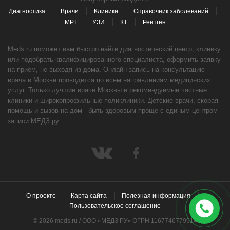
Диагностика
Врачи
Клиники
Справочник заболеваний
МРТ
УЗИ
КТ
Рентген
Meds.ru поможет вам быстро найти диагностический центр, клинику
или подобрать квалифицированного специалиста, оформить заявку
на прием, не выходя из дома. Онлайн запись на консультацию
врача в Москве проводится по всем направлениям медицинских
услуг. Только лучшие врачи Москвы и рекомендуемые частные
клиники и широкопрофильные поликлиники. Детские врачи, скорая
помощь и вызов на дом - быть здоровым проще с единым центром
записи МЕДЗ.ру
О проекте
Карта сайта
Полезная информация
Пользовательское соглашение
© 2026 meds.ru / ООО «МЕДЗ РУ» ОГРН 1167746779914