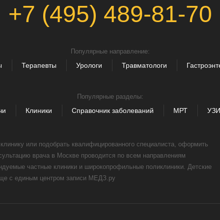
+7 (495) 489-81-70
Популярные направление:
ы
Терапевты
Урологи
Травматологи
Гастроэнт
Популярные разделы:
чи
Клиники
Справочник заболеваний
МРТ
УЗ
, клинику или подобрать квалифицированного специалиста, оформить
нсультацию врача в Москве проводится по всем направлениям
ендуемые частные клиники и широкопрофильные поликлиники. Детские
още с единым центром записи МЕДЗ.ру