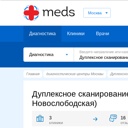
Москва
Диагностика
Клиники
Врачи
Введите направление или наз
Диагностика
Главная
диагностические центры Москвы
Дуплексно
Дуплексное сканирование
Новослободская)
3
16
клиники
отз