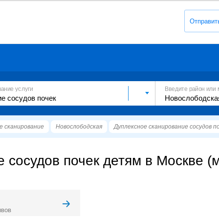
Отправит
вание услуги
Введите район или 
е сканирование
Новослободская
Дуплексное сканирование сосудов п
 сосудов почек детям в Москве (м
ывов