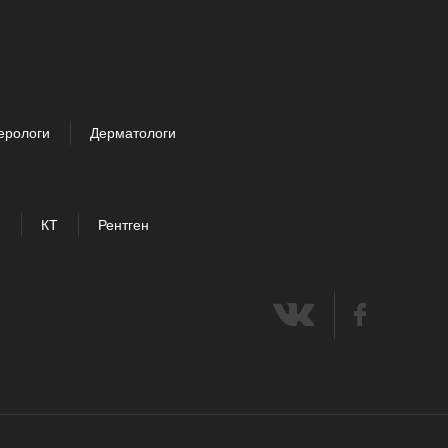
ерологи
Дерматологи
И
КТ
Рентген