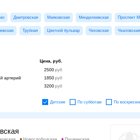
мо
Дмитровская
Маяковская
Менделеевская
Проспект М
ревская
Трубная
Цветной бульвар
Чеховская
Чкаловская
Цена, руб.
2500
ий артерий
1850
3200
Детские
По субботам
По воскресен
вская
ковская
Новослободская
Пушкинская