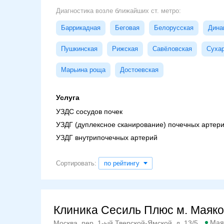
Диагностика возле ближайших ст. метро:
Баррикадная
Беговая
Белорусская
Дина
Пушкинская
Рижская
Савёловская
Суха
Марьина роща
Достоевская
Услуга
УЗДС сосудов почек
УЗДГ (дуплексное сканирование) почечных артер
УЗДГ внутрипочечных артерий
Сортировать:
по рейтингу
Клиника Сесиль Плюс м. Маяко
Мая
Москва, пер. 1-ый Тверской-Ямской, д. 13/5