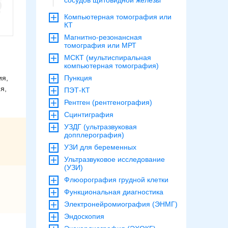
сосудов щитовидной железы
Компьютерная томография или
КТ
Магнитно-резонансная
томография или МРТ
МСКТ (мультиспиральная
компьютерная томография)
ия,
Пункция
я,
ПЭТ-КТ
Рентген (рентгенография)
Сцинтиграфия
УЗДГ (ультразвуковая
допплерография)
УЗИ для беременных
Ультразвуковое исследование
(УЗИ)
Флюорография грудной клетки
Функциональная диагностика
Электронейромиография (ЭНМГ)
Эндоскопия