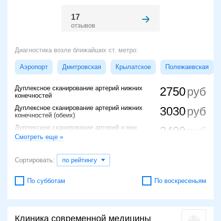
17
отзывов
Диагностика возле ближайших ст. метро:
Аэропорт
Дмитровская
Крылатское
Полежаевская
Дуплексное сканирование артерий нижних
2750
конечностей
Дуплексное сканирование артерий нижних
3030
конечностей (обеих)
Дуплексное сканирование артерий и вен
2400
рук
Смотреть еще »
1700
Дуплексное сканирование вен
Сортировать:
по рейтингу
Доплерография в дуплексном
2200
(триплексном) режиме парных вен нижних
конечностей
По субботам
По воскресеньям
Клиника современной медицины