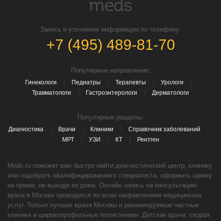
Запись и уточнение информации по телефону:
+7 (495) 489-81-70
Популярные направление:
Гинекологи
Педиатры
Терапевты
Урологи
Травматологи
Гастроэнтерологи
Дерматологи
Популярные разделы:
Диагностика
Врачи
Клиники
Справочник заболеваний
МРТ
УЗИ
КТ
Рентген
Meds.ru поможет вам быстро найти диагностический центр, клинику
или подобрать квалифицированного специалиста, оформить заявку
на прием, не выходя из дома. Онлайн запись на консультацию
врача в Москве проводится по всем направлениям медицинских
услуг. Только лучшие врачи Москвы и рекомендуемые частные
клиники и широкопрофильные поликлиники. Детские врачи, скорая