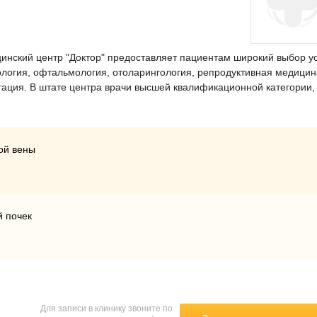
нский центр "Доктор" предоставляет пациентам широкий выбор ус
ология, офтальмология, отоларингология, репродуктивная медицин
тация. В штате центра врачи высшей квалификационной категории,
ой вены
й почек
Для записи в клинику звоните по