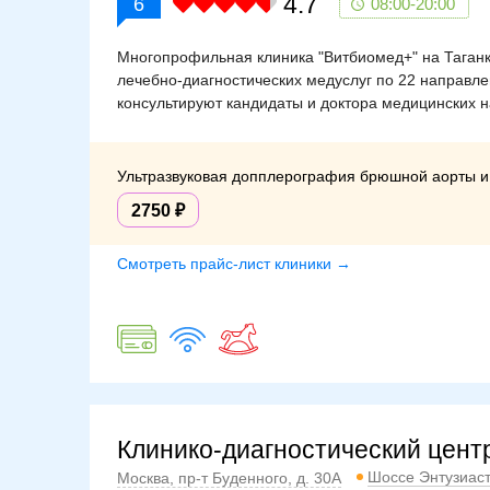
4.7
6
08:00-20:00
Многопрофильная клиника "Витбиомед+" на Таганк
лечебно-диагностических медуслуг по 22 направл
консультируют кандидаты и доктора медицинских н
Ультразвуковая допплерография брюшной аорты и 
2750
Смотреть прайс-лист клиники →
Клинико-диагностический цент
Шоссе Энтузиас
Москва, пр-т Буденного, д. 30А