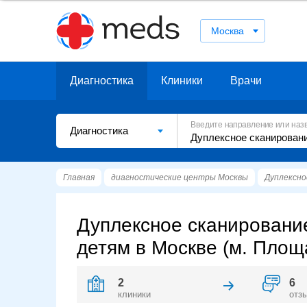
Москва
Диагностика
Клиники
Врачи
Введите направление или наз
Диагностика
Главная
диагностические центры Москвы
Дуплексно
Дуплексное сканировани
детям в Москве (м. Площ
2
6
клиники
отз