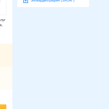
Эхокардиография (ЭХОКГ)
луг
а,