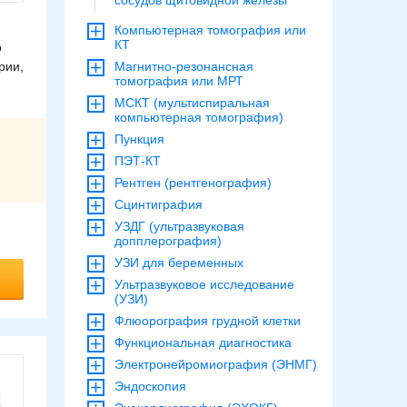
сосудов щитовидной железы
Компьютерная томография или
КТ
р
рии,
Магнитно-резонансная
томография или МРТ
МСКТ (мультиспиральная
компьютерная томография)
Пункция
ПЭТ-КТ
Рентген (рентгенография)
Сцинтиграфия
УЗДГ (ультразвуковая
допплерография)
УЗИ для беременных
Ультразвуковое исследование
(УЗИ)
Флюорография грудной клетки
Функциональная диагностика
Электронейромиография (ЭНМГ)
Эндоскопия