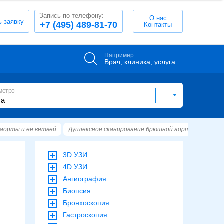
Запись по телефону:
О нас
ь заявку
+7 (495) 489-81-70
Контакты
Например:
Врач, клиника, услуга
метро
 аорты и ее ветвей
Дуплексное сканирование брюшной аорты и ее вет
3D УЗИ
4D УЗИ
Ангиография
Биопсия
Бронхоскопия
Гастроскопия