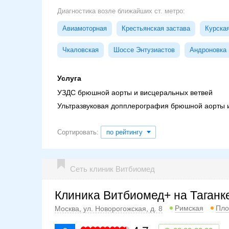
Диагностика возле ближайших ст. метро:
Авиамоторная
Крестьянская застава
Курска
Чкаловская
Шоссе Энтузиастов
Андроновка
Услуга
УЗДС брюшной аорты и висцеральных ветвей
Ультразвуковая допплерография брюшной аорты и
Сортировать:
по рейтингу
Сеть клиник Витбиомед
Клиника Витбиомед+ на Таганк
Римская
Пло
Москва, ул. Новорогожская, д. 8