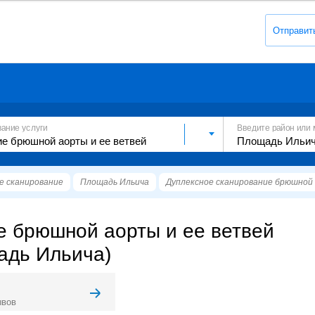
Отправит
вание услуги
Введите район или 
е сканирование
Площадь Ильича
Дуплексное сканирование брюшной
е брюшной аорты и ее ветвей
адь Ильича)
ывов