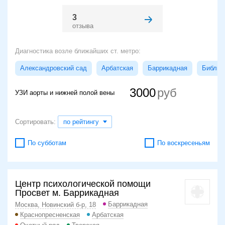
3
отзыва
Диагностика возле ближайших ст. метро:
Александровский сад
Арбатская
Баррикадная
Библио
3000
УЗИ аорты и нижней полой вены
Сортировать:
по рейтингу
По субботам
По воскресеньям
Центр психологической помощи
Просвет м. Баррикадная
Баррикадная
Москва, Новинский б-р, 18
Краснопресненская
Арбатская