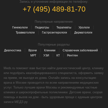
Запись и уточнение информации по телефону:
+7 (495) 489-81-70
Популярные направление:
Гинекологи
Педиатры
Терапевты
Урологи
Травматологи
Гастроэнтерологи
Дерматологи
Популярные разделы:
Диагностика
Врачи
Клиники
Справочник заболеваний
МРТ
УЗИ
КТ
Рентген
Meds.ru поможет вам быстро найти диагностический центр, клинику
или подобрать квалифицированного специалиста, оформить заявку
на прием, не выходя из дома. Онлайн запись на консультацию
врача в Москве проводится по всем направлениям медицинских
услуг. Только лучшие врачи Москвы и рекомендуемые частные
клиники и широкопрофильные поликлиники. Детские врачи, скорая
помощь и вызов на дом - быть здоровым проще с единым центром
записи МЕДЗ.ру