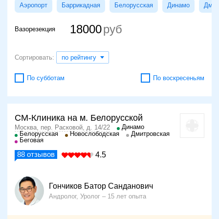
Аэропорт
Баррикадная
Белорусская
Динамо
Дмит
18000
Вазорезекция
Сортировать:
по рейтингу
По субботам
По воскресеньям
СМ-Клиника на м. Белорусской
Динамо
Москва, пер. Расковой, д. 14/22
Белорусская
Новослободская
Дмитровская
Беговая
88
отзывов
4.5
Гончиков Батор Санданович
Андролог, Уролог
15 лет опыта