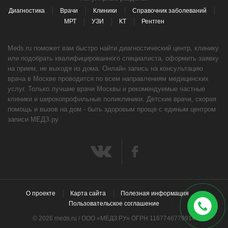
Диагностика
Врачи
Клиники
Справочник заболеваний
МРТ
УЗИ
КТ
Рентген
Meds.ru поможет вам быстро найти диагностический центр, клинику
или подобрать квалифицированного специалиста, оформить заявку
на прием, не выходя из дома. Онлайн запись на консультацию
врача в Москве проводится по всем направлениям медицинских
услуг. Только лучшие врачи Москвы и рекомендуемые частные
клиники и широкопрофильные поликлиники. Детские врачи, скорая
помощь и вызов на дом - быть здоровым проще с единым центром
записи МЕДЗ.ру
О проекте
Карта сайта
Полезная информация
Пользовательское соглашение
© 2026 meds.ru / ООО «МЕДЗ РУ» ОГРН 1167746779914