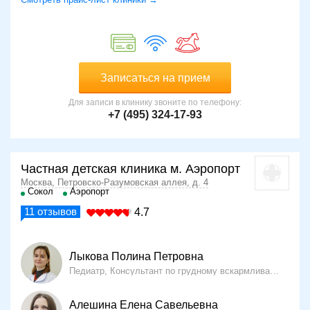
судороги, носящие временный характер;
развитие энцефалита — воспаления тканей
головного мозга (это самое редкое осложнение — 1
случай на миллион пациентов).
Реакцию организма на введение препарата оценивают
Записаться на прием
спустя сутки.
Для записи в клинику звоните по телефону:
+7 (495) 324-17-93
Частная детская клиника м. Аэропорт
Москва, Петровско-Разумовская аллея, д. 4
Сокол
Аэропорт
11
отзывов
4.7
Лыкова Полина Петровна
Педиатр, Консультант по грудному вскармливанию
27
Алешина Елена Савельевна