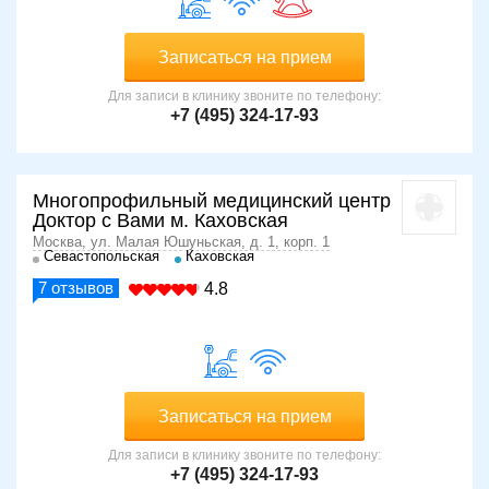
Проведение вакцинации требует соблюдения некоторых
общих правил:
Записаться на прием
на момент прививки пациент должен быть
полностью быть здоров;
Для записи в клинику звоните по телефону:
перед процедурой нельзя есть — инъекция
+7 (495) 324-17-93
делается на голодный желудок.
Вакцинация проводится на фоне приема
жаропонижающих препаратов и обезболивающих
Многопрофильный медицинский центр
средств. После инъекции необходимо принять таблетку
Доктор с Вами м. Каховская
антигистаминного средства, во избежание развития
Москва, ул. Малая Юшуньская, д. 1, корп. 1
аллергической реакции.
Севастопольская
Каховская
7
отзывов
4.8
Особенности анализа
Вакцина вводится внутримышечно. Инъекция не делается
подкожно, поскольку действующее вещество имеет
свойство скапливаться в жировой клетчатке. Как
следствие, возможно образование долго
Записаться на прием
рассасывающихся подкожных уплотнений.
Для записи в клинику звоните по телефону:
Детям младше 3 лет укол делается в бедро, пациентам
+7 (495) 324-17-93
старшего возраста — в поверхностную мышцу плеча.