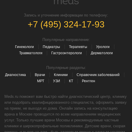
Запись и уточнение информации по телефону:
+7 (495) 324-17-93
Популярные направление:
Гинекологи
Педиатры
Терапевты
Урологи
Травматологи
Гастроэнтерологи
Дерматологи
Популярные разделы:
Диагностика
Врачи
Клиники
Справочник заболеваний
МРТ
УЗИ
КТ
Рентген
Meds.ru поможет вам быстро найти диагностический центр, клинику
или подобрать квалифицированного специалиста, оформить заявку
на прием, не выходя из дома. Онлайн запись на консультацию
врача в Москве проводится по всем направлениям медицинских
услуг. Только лучшие врачи Москвы и рекомендуемые частные
клиники и широкопрофильные поликлиники. Детские врачи, скорая
помощь и вызов на дом - быть здоровым проще с единым центром