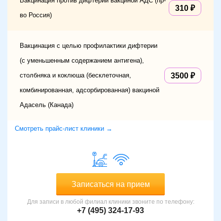
Вакцинация против дифтерии вакциной АДС (пр-
310
во Россия)
Вакцинация с целью профилактики дифтерии
(с уменьшенным содержанием антигена),
столбняка и коклюша (бесклеточная,
3500
комбинированная, адсорбированная) вакциной
Адасель (Канада)
Смотреть прайс-лист клиники →
Записаться на прием
Для записи в любой филиал клиники звоните по телефону:
+7 (495) 324-17-93