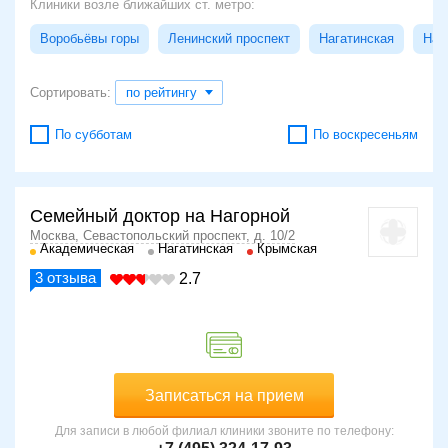
Клиники возле ближайших ст. метро:
Воробьёвы горы
Ленинский проспект
Нагатинская
Наг
Сортировать:
по рейтингу
По субботам
По воскресеньям
Семейный доктор на Нагорной
Москва, Севастопольский проспект, д. 10/2
Академическая
Нагатинская
Крымская
3
отзыва
2.7
Записаться на прием
Для записи в любой филиал клиники звоните по телефону: