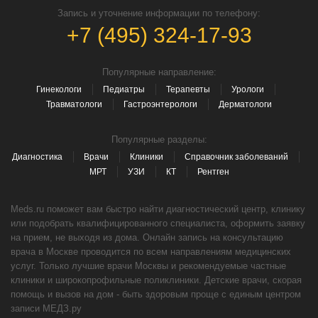
Запись и уточнение информации по телефону:
+7 (495) 324-17-93
Популярные направление:
Гинекологи
Педиатры
Терапевты
Урологи
Травматологи
Гастроэнтерологи
Дерматологи
Популярные разделы:
Диагностика
Врачи
Клиники
Справочник заболеваний
МРТ
УЗИ
КТ
Рентген
Meds.ru поможет вам быстро найти диагностический центр, клинику
или подобрать квалифицированного специалиста, оформить заявку
на прием, не выходя из дома. Онлайн запись на консультацию
врача в Москве проводится по всем направлениям медицинских
услуг. Только лучшие врачи Москвы и рекомендуемые частные
клиники и широкопрофильные поликлиники. Детские врачи, скорая
помощь и вызов на дом - быть здоровым проще с единым центром
записи МЕДЗ.ру