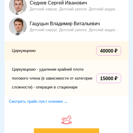
Седнев Сергей Иванович
Детский хирург, Детский уролог, Детский андролог, Детский проктолог
Гацуцын Владимир Витальевич
Детский хирург, Детский уролог, Детский андролог
15 
Циркумцизио
40000
Циркумцизио - удаление крайней плоти
полового члена (в зависимости от категории
15000
сложности) - операция в стационаре
Смотреть прайс-лист клиники →