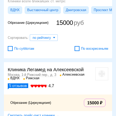
Клиники возле ближайших ст. метро:
ВДНХ
Выставочный центр
Дмитровская
Проспект Мир
15000
Обрезание (Циркумцизия)
Сортировать:
по рейтингу
По субботам
По воскресеньям
Клиника Легамед на Алексеевской
Алексеевская
Москва, 1-й Рижский пер., д. 3
ВДНХ
Рижская
5
отзывов
4.7
Обрезание (Циркумцизия)
15000
Смотреть прайс-лист клиники →