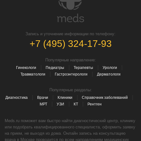
Запись и уточнение информации по телефону:
+7 (495) 324-17-93
Популярные направление:
Гинекологи
Педиатры
Терапевты
Урологи
Травматологи
Гастроэнтерологи
Дерматологи
Популярные разделы:
Диагностика
Врачи
Клиники
Справочник заболеваний
МРТ
УЗИ
КТ
Рентген
Meds.ru поможет вам быстро найти диагностический центр, клинику
или подобрать квалифицированного специалиста, оформить заявку
на прием, не выходя из дома. Онлайн запись на консультацию
врача в Москве проводится по всем направлениям медицинских