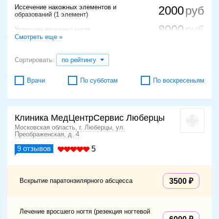
Иссечение накожных элементов и
2000
образований (1 элемент)
8000
Удаление вросшего ногтя
Смотреть еще »
50000
Герниопластика пахово-бедренной грыжи
Сортировать:
по рейтингу
2500
Ушивание открытой раны
Врачи
По субботам
По воскресеньям
2300
Хирургическое удаление папиллом
1360
Рассечение синехий
Клиника МедЦентрСервис Люберцы
41000
Увеличение полового члена
Московская область, г. Люберцы, ул.
Преображенская, д. 4
1000
Снятие швов после операции
9
отзывов
5
1100
Вскрытие, дренирование гематомы
Вскрытие паратонзилярного абсцесса
3500
Лечение вросшего ногтя (резекция ногтевой