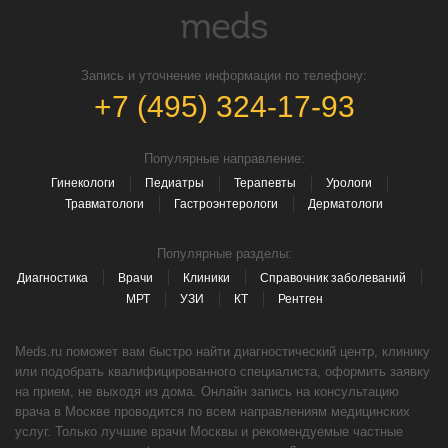
Запись и уточнение информации по телефону:
+7 (495) 324-17-93
Популярные направление:
Гинекологи
Педиатры
Терапевты
Урологи
Травматологи
Гастроэнтерологи
Дерматологи
Популярные разделы:
Диагностика
Врачи
Клиники
Справочник заболеваний
МРТ
УЗИ
КТ
Рентген
Meds.ru поможет вам быстро найти диагностический центр, клинику
или подобрать квалифицированного специалиста, оформить заявку
на прием, не выходя из дома. Онлайн запись на консультацию
врача в Москве проводится по всем направлениям медицинских
услуг. Только лучшие врачи Москвы и рекомендуемые частные