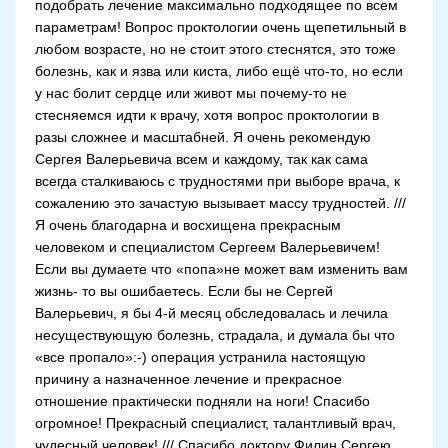
подобрать лечение максимально подходящее по всем
параметрам! Вопрос проктологии очень щепетильный в
любом возрасте, но не стоит этого стеснятся, это тоже
болезнь, как и язва или киста, либо ещё что-то, но если
у нас болит сердце или живот мы почему-то не
стесняемся идти к врачу, хотя вопрос проктологии в
разы сложнее и масштабней. Я очень рекомендую
Сергея Валерьевича всем и каждому, так как сама
всегда сталкиваюсь с трудностями при выборе врача, к
сожалению это зачастую вызывает массу трудностей. ///
Я очень благодарна и восхищена прекрасным
человеком и специалистом Сергеем Валерьевичем!
Если вы думаете что «попа»не может вам изменить вам
жизнь- то вы ошибаетесь. Если бы не Сергей
Валерьевич, я бы 4-й месяц обследовалась и лечила
несуществующую болезнь, страдала, и думала бы что
«все пропало»:-) операция устранила настоящую
причину а назначенное лечение и прекрасное
отношение практически подняли на ноги! Спасибо
огромное! Прекрасный специалист, талантливый врач,
чудесный человек! /// Спасибо доктору Филин Сергею