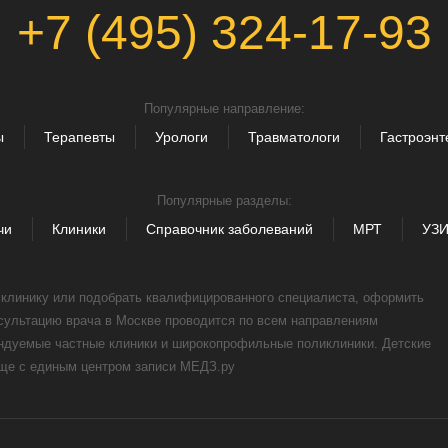
+7 (495) 324-17-93
Популярные направление:
ы
Терапевты
Урологи
Травматологи
Гастроэнт
Популярные разделы:
чи
Клиники
Справочник заболеваний
МРТ
УЗ
, клинику или подобрать квалифицированного специалиста, оформить
нсультацию врача в Москве проводится по всем направлениям
ендуемые частные клиники и широкопрофильные поликлиники. Детские
още с единым центром записи МЕДЗ.ру