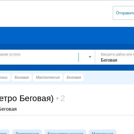
Отправит
вание услуги
Введите район или 
ргии
Беговая
Мастопексия
Беговая
етро Беговая)
2
Беговая
амо
Дмитровская
Краснопресненская
Маяковская