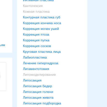
Интимная пластика
Кантопексия
Кожная пластика
Контурная пластика губ
Коррекция кончика носа
Коррекция мочек ушей
Коррекция птоза
Коррекция пупка
ьям
Коррекция сосков
Круговая пластика лица
Лабиопластика
Лечение гипергидроза
Лигаментотомия
Липомоделирование
Липосакция
Липосакция бедер
Липосакция голени
Липосакция живота
Липосакция подбородка