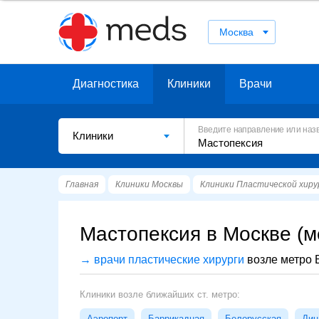
Москва
Диагностика
Клиники
Врачи
Введите направление или наз
Клиники
Главная
Клиники Москвы
Клиники Пластической хиру
Мастопексия в Москве (м
→ врачи пластические хирурги
возле метро 
Клиники возле ближайших ст. метро:
Аэропорт
Баррикадная
Белорусская
Дин