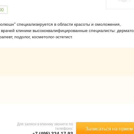
00
волюшн" специализируется в области красоты и омоложения,
 врачей клиники высококвалифицированные специалисты: дерматол
апевт, подолог, косметолог-эстетист.
Для записи в клинику звоните по
Записаться на прием
телефону:
+7 (495) 324-17-93