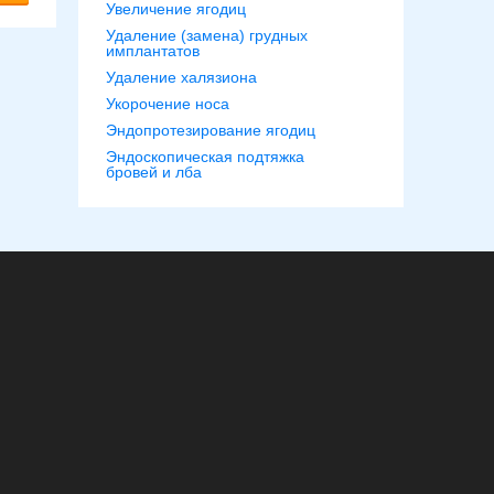
Увеличение ягодиц
Удаление (замена) грудных
имплантатов
Удаление халязиона
Укорочение носа
Эндопротезирование ягодиц
Эндоскопическая подтяжка
бровей и лба