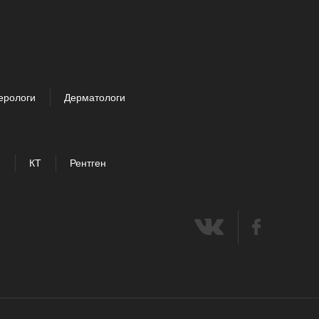
ерологи
Дерматологи
И
КТ
Рентген