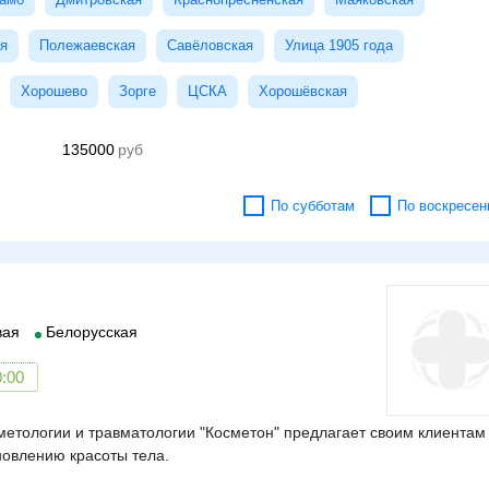
я
Полежаевская
Савёловская
Улица 1905 года
Хорошево
Зорге
ЦСКА
Хорошёвская
135000
По субботам
По воскресен
вая
Белорусская
0:00
сметологии и травматологии "Косметон" предлагает своим клиентам
новлению красоты тела.