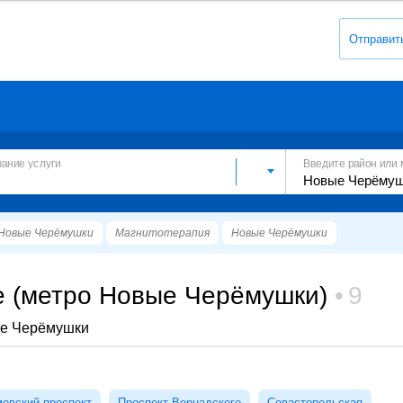
Отправит
вание услуги
Введите район или 
Новые Черёмушки
Магнитотерапия
Новые Черёмушки
е (метро Новые Черёмушки)
9
ые Черёмушки
овский проспект
Проспект Вернадского
Севастопольская