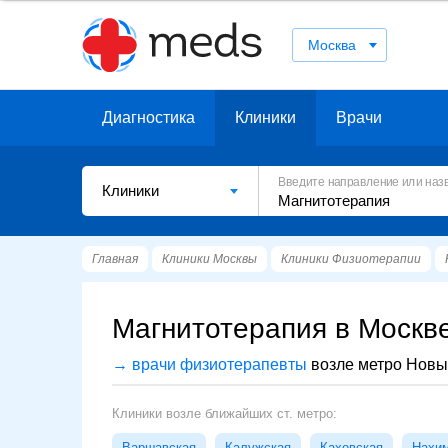
Москва
Диагностика
Клиники
Врачи
Введите направление или наз
Клиники
Главная
Клиники Москвы
Клиники Физиотерапии
Магнитотерапия в Москв
→ врачи физиотерапевты
возле метро Нов
Клиники возле ближайших ст. метро:
Варшавская
Калужская
Каховская
Нахим