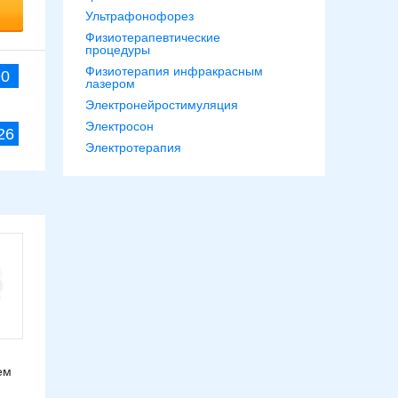
Ультрафонофорез
Физиотерапевтические
процедуры
Физиотерапия инфракрасным
90
лазером
Электронейростимуляция
Электросон
26
Электротерапия
ем