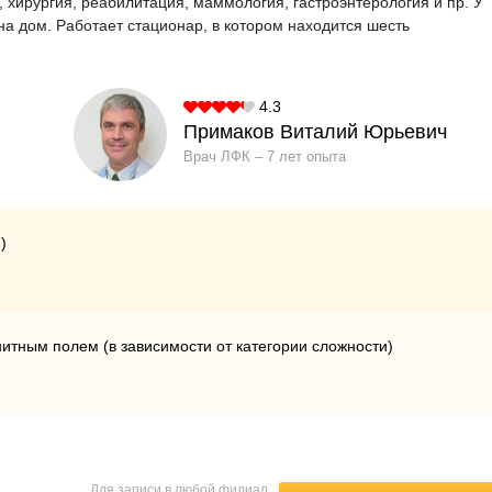
, хирургия, реабилитация, маммология, гастроэнтерология и пр. У
на дом. Работает стационар, в котором находится шесть
4.3
Примаков Виталий Юрьевич
Врач ЛФК
7 лет опыта
)
тным полем (в зависимости от категории сложности)
Для записи в любой филиал