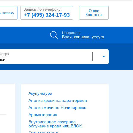
Запись по телефону:
О нас
ь заявку
+7 (495) 324-17-93
Контакты
Например:
Врач, клиника, услуга
метро
Акупунктура
Анализ крови на паратгормон
Анализ мочи по Нечипоренко
Ароматерапия
Внутривенное лазерное
облучение крови или ВЛОК