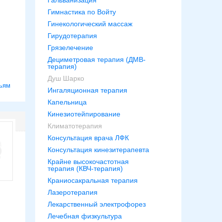
Гальванизация
Гимнастика по Войту
Гинекологический массаж
Гирудотерапия
Грязелечение
Дециметровая терапия (ДМВ-
терапия)
Душ Шарко
ьям
Ингаляционная терапия
Капельница
Кинезиотейпирование
Климатотерапия
Консультация врача ЛФК
Консультация кинезитерапевта
Крайне высокочастотная
терапия (КВЧ-терапия)
Краниосакральная терапия
Лазеротерапия
Лекарственный электрофорез
Лечебная физкультура