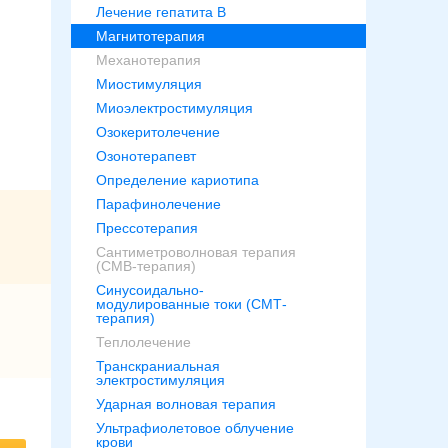
Лечение гепатита В
Магнитотерапия
Механотерапия
Миостимуляция
Миоэлектростимуляция
Озокеритолечение
Озонотерапевт
Определение кариотипа
Парафинолечение
Прессотерапия
Сантиметроволновая терапия
(СМВ-терапия)
Синусоидально-
модулированные токи (СМТ-
терапия)
Теплолечение
Транскраниальная
электростимуляция
Ударная волновая терапия
Ультрафиолетовое облучение
крови