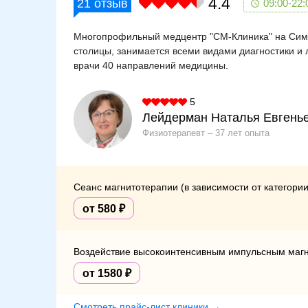
4.4
21
отзыв
09:00-22:
Многопрофильный медцентр "СМ-Клиника" на Симф
столицы, занимается всеми видами диагностики и 
врачи 40 направлений медицины.
5
Лейдерман Наталья Евгень
Физиотерапевт
37 лет опыта
Сеанс магнитотерапии (в зависимости от категории
от 580
Воздействие высокоинтенсивным импульсным магни
от 1580
Смотреть прайс-лист клиники →