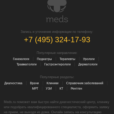
Запись и уточнение информации по телефону:
+7 (495) 324-17-93
Популярные направление:
Гинекологи
Педиатры
Терапевты
Урологи
Травматологи
Гастроэнтерологи
Дерматологи
Популярные разделы:
Диагностика
Врачи
Клиники
Справочник заболеваний
МРТ
УЗИ
КТ
Рентген
Meds.ru поможет вам быстро найти диагностический центр, клинику
или подобрать квалифицированного специалиста, оформить заявку
на прием, не выходя из дома. Онлайн запись на консультацию