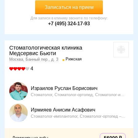
Записаться на прием
Для записи в клинику звоните по телефону:
+7 (495) 324-17-93
Стоматологическая клиника
Медсервис Бьюти
Рижская
Москва, Банный пер., д. 3
4
Израилов Руслан Борисович
Стоматолог, Стоматолог-ортопед, Стоматолог-имплантолог, Стоматолог-хирург
Ирмияев Анисим Асафович
Стоматолог-имплантолог, Стоматолог-ортопед
24 года
Люминиры на зубы