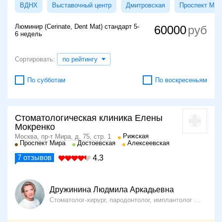
ВДНХ
Выставочный центр
Дмитровская
Проспект Мир
Люминир (Cerinate, Dent Mat) стандарт 5-
60000
6 недель
Сортировать:
по рейтингу
По субботам
По воскресеньям
Стоматологическая клиника Елены
Мокренко
Рижская
Москва, пр-т Мира, д. 75, стр. 1
Проспект Мира
Достоевская
Алексеевская
7
отзывов
4.3
Дружинина Людмила Аркадьевна
Стоматолог-хирург, пародонтолог, имплантолог
28 лет