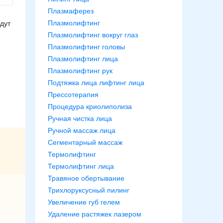
Плазмаферез
Плазмолифтинг
дут
Плазмолифтинг вокруг глаз
Плазмолифтинг головы
Плазмолифтинг лица
Плазмолифтинг рук
Подтяжка лица лифтинг лица
Прессотерапия
Процедура криолиполиза
Ручная чистка лица
Ручной массаж лица
Сегментарный массаж
Термолифтинг
Термолифтинг лица
Травяное обертывание
Трихлоруксусный пилинг
Увеличение губ гелем
Удаление растяжек лазером