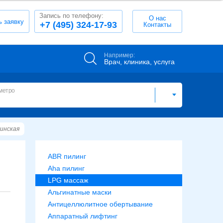
Запись по телефону:
О нас
ь заявку
+7 (495) 324-17-93
Контакты
Например:
Врач, клиника, услуга
метро
инская
ABR пилинг
Aha пилинг
LPG массаж
Альгинатные маски
Антицеллюлитное обертывание
Аппаратный лифтинг