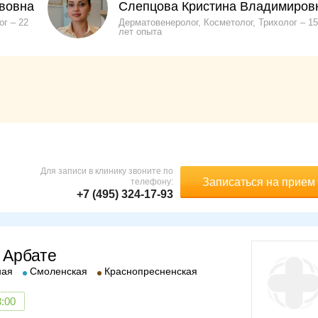
вовна
Слепцова Кристина Владимиров
ог
22
Дерматовенеролог, Косметолог, Трихолог
15
лет опыта
Для записи в клинику звоните по
Записаться на прием
телефону:
+7 (495) 324-17-93
 Арбате
ная
Смоленская
Краснопресненская
3:00