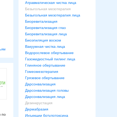
Атравматическая чистка лица
Безыгольная мезотерапия
Безыгольная мезотерапия лица
Биоревитализация
Биоревитализация глаз
Биоревитализация лица
Биоэпиляция воском
Вакуумная чистка лица
ьям
Водорослевое обертывание
Газожидкостный пилинг лица
Глиняное обертывание
Гомеомезотерапия
Грязевое обертывание
Дарсонвализация
Дарсонвализация головы
Дарсонвализация лица
Дезинкрустация
Дермабразия
ы по
Инъекции ботулотоксина