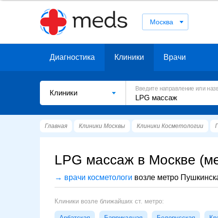
Москва
Диагностика
Клиники
Врачи
Введите направление или наз
Клиники
Главная
Клиники Москвы
Клиники Косметологии
LPG массаж в Москве (м
→ врачи косметологи
возле метро Пушкинск
Клиники возле ближайших ст. метро:
Арбатская
Баррикадная
Белорусская
Кр