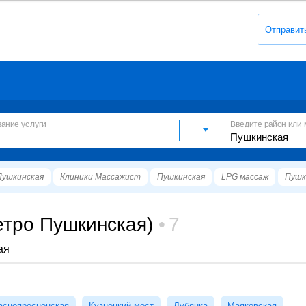
Отправит
вание услуги
Введите район или 
Пушкинская
Клиники Массажист
Пушкинская
LPG массаж
Пушк
етро Пушкинская)
7
ая
аснопресненская
Кузнецкий мост
Лубянка
Маяковская