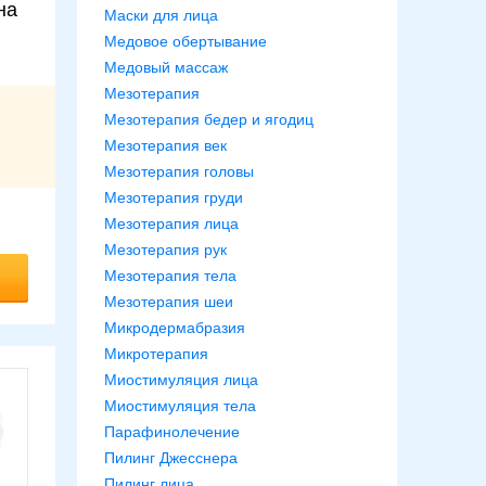
на
Маски для лица
Медовое обертывание
Медовый массаж
Мезотерапия
Мезотерапия бедер и ягодиц
Мезотерапия век
Мезотерапия головы
Мезотерапия груди
Мезотерапия лица
Мезотерапия рук
Мезотерапия тела
Мезотерапия шеи
Микродермабразия
Микротерапия
Миостимуляция лица
Миостимуляция тела
Парафинолечение
Пилинг Джесснера
Пилинг лица