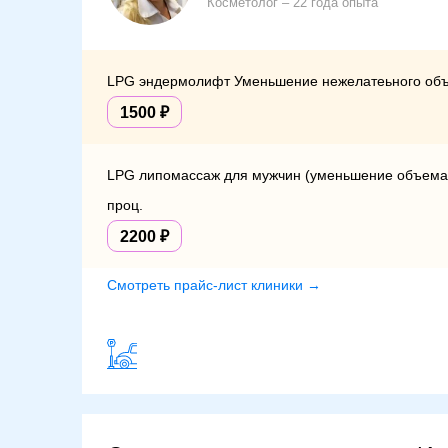
Косметолог
22 года опыта
LPG эндермолифт Уменьшение нежелатеьного объе
1500
LPG липомассаж для мужчин (уменьшение объема т
проц.
2200
Смотреть прайс-лист клиники →