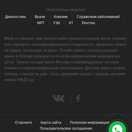
Популярные разделы:
Диагностика
Врачи
Клиники
Справочник заболеваний
МРТ
УЗИ
КТ
Рентген
Meds.ru поможет вам быстро найти диагностический центр, клинику
или подобрать квалифицированного специалиста, оформить заявку
на прием, не выходя из дома. Онлайн запись на консультацию
врача в Москве проводится по всем направлениям медицинских
услуг. Только лучшие врачи Москвы и рекомендуемые частные
клиники и широкопрофильные поликлиники. Детские врачи, скорая
помощь и вызов на дом - быть здоровым проще с единым центром
записи МЕДЗ.ру
О проекте
Карта сайта
Полезная информация
Пользовательское соглашение