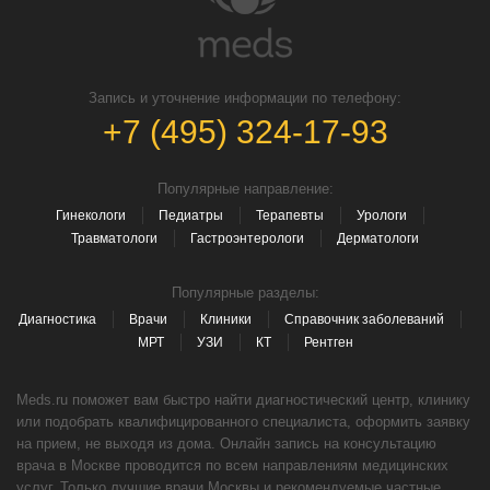
Запись и уточнение информации по телефону:
+7 (495) 324-17-93
Популярные направление:
Гинекологи
Педиатры
Терапевты
Урологи
Травматологи
Гастроэнтерологи
Дерматологи
Популярные разделы:
Диагностика
Врачи
Клиники
Справочник заболеваний
МРТ
УЗИ
КТ
Рентген
Meds.ru поможет вам быстро найти диагностический центр, клинику
или подобрать квалифицированного специалиста, оформить заявку
на прием, не выходя из дома. Онлайн запись на консультацию
врача в Москве проводится по всем направлениям медицинских
услуг. Только лучшие врачи Москвы и рекомендуемые частные