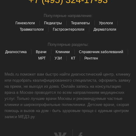
Популярные направление:
Гинекологи
Педиатры
Терапевты
Урологи
Травматологи
Гастроэнтерологи
Дерматологи
Популярные разделы:
Диагностика
Врачи
Клиники
Справочник заболеваний
МРТ
УЗИ
КТ
Рентген
Meds.ru поможет вам быстро найти диагностический центр, клинику
или подобрать квалифицированного специалиста, оформить заявку
на прием, не выходя из дома. Онлайн запись на консультацию
врача в Москве проводится по всем направлениям медицинских
услуг. Только лучшие врачи Москвы и рекомендуемые частные
клиники и широкопрофильные поликлиники. Детские врачи, скорая
помощь и вызов на дом - быть здоровым проще с единым центром
записи МЕДЗ.ру