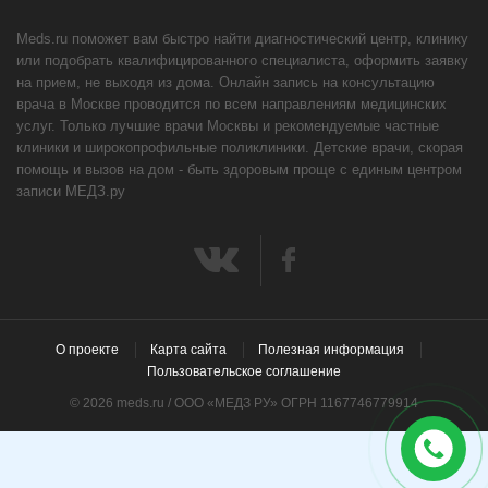
Meds.ru поможет вам быстро найти диагностический центр, клинику
или подобрать квалифицированного специалиста, оформить заявку
на прием, не выходя из дома. Онлайн запись на консультацию
врача в Москве проводится по всем направлениям медицинских
услуг. Только лучшие врачи Москвы и рекомендуемые частные
клиники и широкопрофильные поликлиники. Детские врачи, скорая
помощь и вызов на дом - быть здоровым проще с единым центром
записи МЕДЗ.ру
О проекте
Карта сайта
Полезная информация
Пользовательское соглашение
© 2026 meds.ru / ООО «МЕДЗ РУ» ОГРН 1167746779914