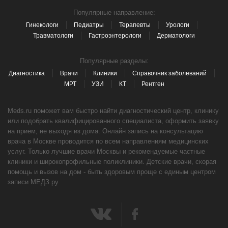
Популярные направление:
Гинекологи
Педиатры
Терапевты
Урологи
Травматологи
Гастроэнтерологи
Дерматологи
Популярные разделы:
Диагностика
Врачи
Клиники
Справочник заболеваний
МРТ
УЗИ
КТ
Рентген
Meds.ru поможет вам быстро найти диагностический центр, клинику
или подобрать квалифицированного специалиста, оформить заявку
на прием, не выходя из дома. Онлайн запись на консультацию
врача в Москве проводится по всем направлениям медицинских
услуг. Только лучшие врачи Москвы и рекомендуемые частные
клиники и широкопрофильные поликлиники. Детские врачи, скорая
помощь и вызов на дом - быть здоровым проще с единым центром
записи МЕДЗ.ру