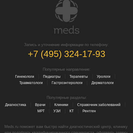
Запись и уточнение информации по телефону:
+7 (495) 324-17-93
Популярные направление:
Гинекологи
Педиатры
Терапевты
Урологи
Травматологи
Гастроэнтерологи
Дерматологи
Популярные разделы:
Диагностика
Врачи
Клиники
Справочник заболеваний
МРТ
УЗИ
КТ
Рентген
Meds.ru поможет вам быстро найти диагностический центр, клинику
или подобрать квалифицированного специалиста, оформить заявку