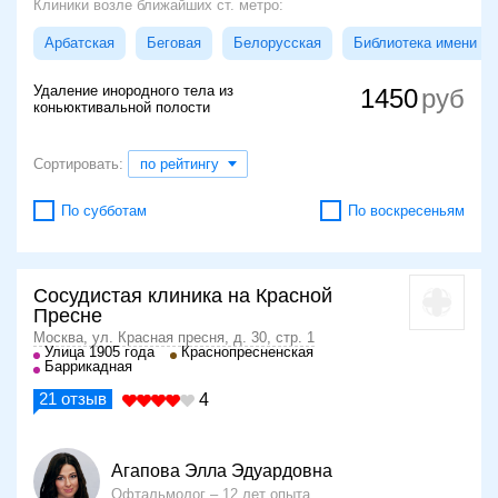
Клиники возле ближайших ст. метро:
Арбатская
Беговая
Белорусская
Библиотека имени Л
Удаление инородного тела из
1450
коньюктивальной полости
Сортировать:
по рейтингу
По субботам
По воскресеньям
Сосудистая клиника на Красной
Пресне
Москва, ул. Красная пресня, д. 30, стр. 1
Улица 1905 года
Краснопресненская
Баррикадная
21
отзыв
4
Агапова Элла Эдуардовна
Офтальмолог
12 лет опыта