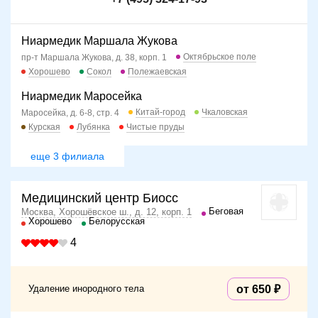
Ниармедик Маршала Жукова
Октябрьское поле
пр-т Маршала Жукова, д. 38, корп. 1
Хорошево
Сокол
Полежаевская
Ниармедик Маросейка
Китай-город
Чкаловская
Маросейка, д. 6-8, стр. 4
Курская
Лубянка
Чистые пруды
еще 3 филиала
Медицинский центр Биосс
Беговая
Москва, Хорошёвское ш., д. 12, корп. 1
Хорошево
Белорусская
4
Удаление инородного тела
от 650