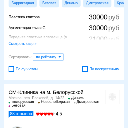
Баррикадная
Беговая
Динамо
Дмитровская
Красн
30000
Пластика клитора
30000
Аугментация точки G
Передняя пластика влагалища (в
21000
зависимости от категории сложности)
Смотреть еще »
29000
Пластика малых половых губ
Сортировать:
по рейтингу
150000
Пластика влагалища
По субботам
По воскресеньям
45000
Пластика шейки матки
СМ-Клиника на м. Белорусской
Динамо
Москва, пер. Расковой, д. 14/22
Белорусская
Новослободская
Дмитровская
Беговая
88
отзывов
4.5