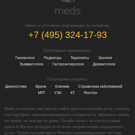
Запись и уточнение информации по телефону:
+7 (495) 324-17-93
Популярные направление:
Гинекологи
Педиатры
Терапевты
Урологи
Травматологи
Гастроэнтерологи
Дерматологи
Популярные разделы:
Диагностика
Врачи
Клиники
Справочник заболеваний
МРТ
УЗИ
КТ
Рентген
Meds.ru поможет вам быстро найти диагностический центр, клинику
или подобрать квалифицированного специалиста, оформить заявку
на прием, не выходя из дома. Онлайн запись на консультацию
врача в Москве проводится по всем направлениям медицинских
услуг. Только лучшие врачи Москвы и рекомендуемые частные