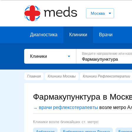
Москва
Диагностика
Клиники
Врачи
Введите направление или наз
Клиники
Главная
Клиники Москвы
Клиники Рефлексотерапии
Фармакупунктура в Москв
→ врачи рефлексотерапевты
возле метро А
Клиники возле ближайших ст. метро:
Арбатская
Библиотека имени Ленина
Борови