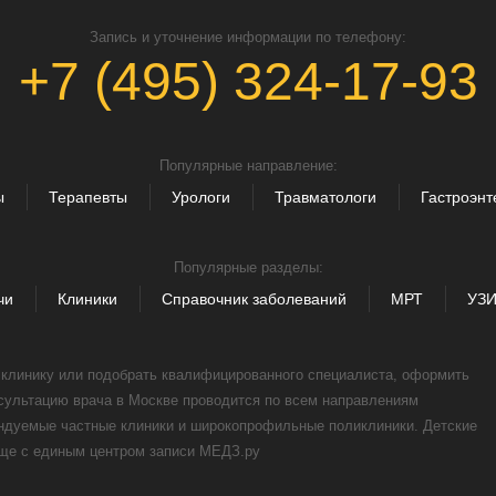
Запись и уточнение информации по телефону:
+7 (495) 324-17-93
Популярные направление:
ы
Терапевты
Урологи
Травматологи
Гастроэнт
Популярные разделы:
чи
Клиники
Справочник заболеваний
МРТ
УЗ
, клинику или подобрать квалифицированного специалиста, оформить
нсультацию врача в Москве проводится по всем направлениям
ендуемые частные клиники и широкопрофильные поликлиники. Детские
още с единым центром записи МЕДЗ.ру