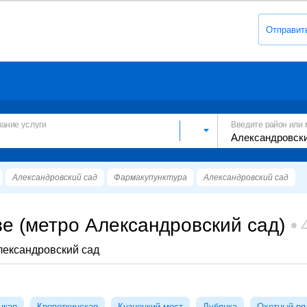
Отправит
вание услуги
Введите район или 
Александровский сад
Фармакупунктура
Александровский сад
е (метро Александровский сад)
лександровский сад
цкая
Кропоткинская
Кузнецкий мост
Лубянка
Охотный ря