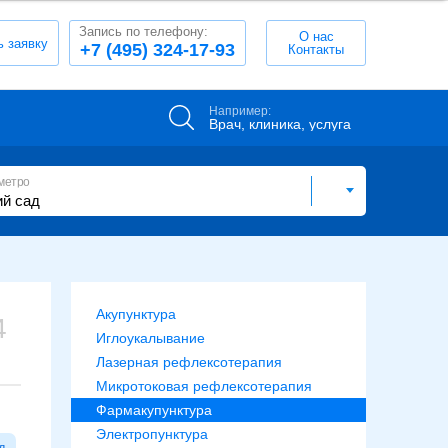
Запись по телефону:
О нас
ь заявку
+7 (495) 324-17-93
Контакты
Например:
Врач, клиника, услуга
метро
Акупунктура
4
Иглоукалывание
Лазерная рефлексотерапия
Микротоковая рефлексотерапия
Фармакупунктура
Электропунктура
д