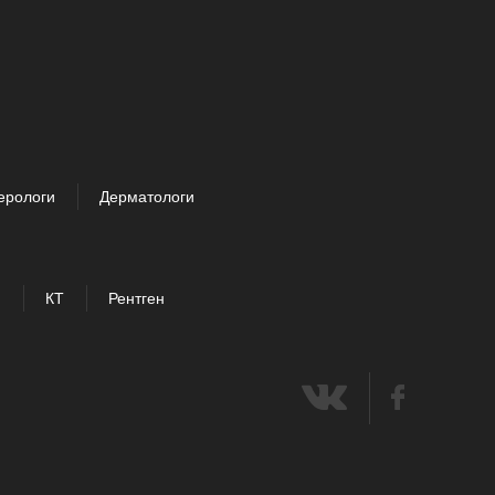
ерологи
Дерматологи
И
КТ
Рентген