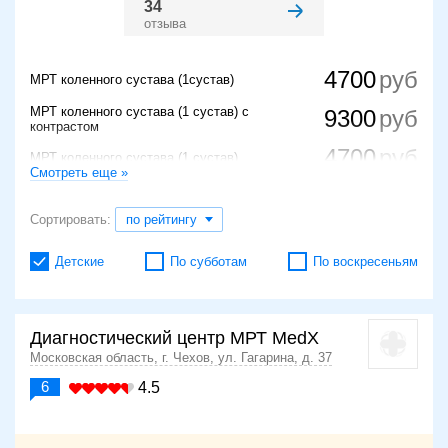
34
отзыва
4700
МРТ коленного сустава (1сустав)
МРТ коленного сустава (1 сустав) с
9300
контрастом
4700
МРТ коленного сустава (1 сустав)
Смотреть еще »
5300
МРТ коленного сустава (один сустав)
Сортировать:
по рейтингу
8200
МРТ пары коленных суставов
Детские
По субботам
По воскресеньям
Диагностический центр МРТ MedX
Московская область, г. Чехов, ул. Гагарина, д. 37
6
4.5