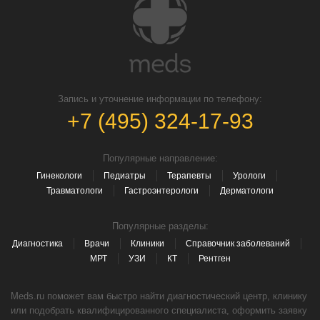
Запись и уточнение информации по телефону:
+7 (495) 324-17-93
Популярные направление:
Гинекологи
Педиатры
Терапевты
Урологи
Травматологи
Гастроэнтерологи
Дерматологи
Популярные разделы:
Диагностика
Врачи
Клиники
Справочник заболеваний
МРТ
УЗИ
КТ
Рентген
Meds.ru поможет вам быстро найти диагностический центр, клинику
или подобрать квалифицированного специалиста, оформить заявку