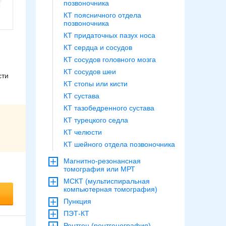
позвоночника
КТ поясничного отдела
позвоночника
КТ придаточных пазух носа
КТ сердца и сосудов
КТ сосудов головного мозга
КТ сосудов шеи
сти
КТ стопы или кисти
КТ сустава
КТ тазобедренного сустава
КТ турецкого седла
КТ челюсти
КТ шейного отдела позвоночника
Магнитно-резонансная
томография или МРТ
МСКТ (мультиспиральная
компьютерная томография)
Пункция
ПЭТ-КТ
Рентген (рентгенография)