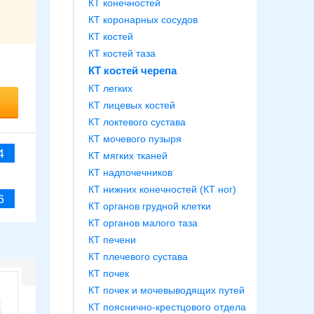
КТ конечностей
КТ коронарных сосудов
КТ костей
КТ костей таза
КТ костей черепа
КТ легких
КТ лицевых костей
КТ локтевого сустава
КТ мочевого пузыря
4
КТ мягких тканей
КТ надпочечников
КТ нижних конечностей (КТ ног)
6
КТ органов грудной клетки
КТ органов малого таза
КТ печени
КТ плечевого сустава
КТ почек
КТ почек и мочевыводящих путей
КТ пояснично-крестцового отдела