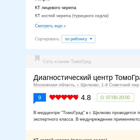
КТ лицевого черепа
КТ костей черепа (турецкого седла)
КТ костей черепа(височных костей)
Смотреть еще »
КТ лицевого отдела черепа (челюсти, орбит, височ
зубного ряда.)
Сортировать:
по рейтингу
КТ костей черепа (одна область)
Сеть клиник ТомоГрад
Диагностический центр ТомоГра
Московская область, г. Щелково, 1-й Советский пер.
4.8
9
07:00-20:00
В медцентре "ТомоГрад" в г. Щелково проводится 
экспертного класса. В медучреждении применяютс