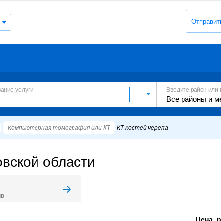
Отправит
вание услуги
Введите район или 
Компьютерная томография или КТ
КТ костей черепа
овской области
ыв
Цена, р