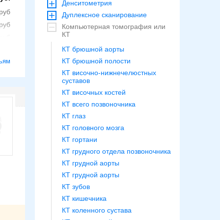
Денситометрия
Дуплексное сканирование
Компьютерная томография или
КТ
КТ брюшной аорты
КТ брюшной полости
ьям
КТ височно-нижнечелюстных
суставов
КТ височных костей
КТ всего позвоночника
КТ глаз
КТ головного мозга
КТ гортани
КТ грудного отдела позвоночника
КТ грудной аорты
КТ грудной аорты
КТ зубов
КТ кишечника
КТ коленного сустава