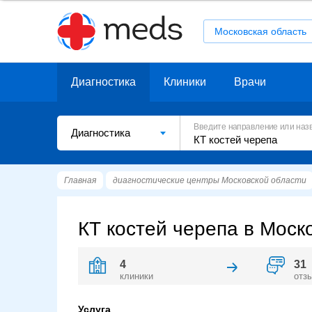
Московская область
Диагностика
Клиники
Врачи
Введите направление или наз
Диагностика
Главная
диагностические центры Московской области
КТ костей черепа в Моск
4
31
клиники
отз
Услуга