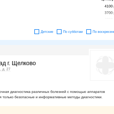
4100
3700
4200
но - нижнечелюстного сустава, височных костей,
3700
Детские
По субботам
По воскресен
3500
д г. Щелково
, д. 27
точная диагностика различных болезней с помощью аппаратов
я только безопасные и информативные методы диагностики.