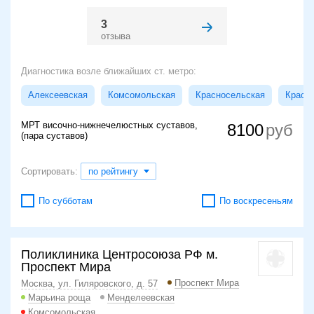
3
отзыва
Диагностика возле ближайших ст. метро:
Алексеевская
Комсомольская
Красносельская
Красн
МРТ височно-нижнечелюстных суставов,
8100
(пара суставов)
Сортировать:
по рейтингу
По субботам
По воскресеньям
Поликлиника Центросоюза РФ м.
Проспект Мира
Проспект Мира
Москва, ул. Гиляровского, д. 57
Марьина роща
Менделеевская
Комсомольская