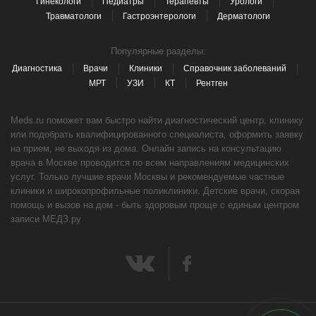
Гинекологи
Педиатры
Терапевты
Урологи
Травматологи
Гастроэнтерологи
Дерматологи
Популярные разделы:
Диагностика
Врачи
Клиники
Справочник заболеваний
МРТ
УЗИ
КТ
Рентген
Meds.ru поможет вам быстро найти диагностический центр, клинику
или подобрать квалифицированного специалиста, оформить заявку
на прием, не выходя из дома. Онлайн запись на консультацию
врача в Москве проводится по всем направлениям медицинских
услуг. Только лучшие врачи Москвы и рекомендуемые частные
клиники и широкопрофильные поликлиники. Детские врачи, скорая
помощь и вызов на дом - быть здоровым проще с единым центром
записи МЕДЗ.ру