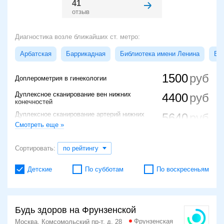
41
отзыв
Диагностика возле ближайших ст. метро:
Арбатская
Баррикадная
Библиотека имени Ленина
Бо
1500
Доплерометрия в гинекологии
Дуплексное сканирование вен нижних
4400
конечностей
Дуплексное сканирование артерий нижних
5640
конечностей
Смотреть еще »
Дуплексное сканирование маточно-
5165
плацентарного кровотока
Сортировать:
по рейтингу
Детские
По субботам
По воскресеньям
Будь здоров на Фрунзенской
Фрунзенская
Москва, Комсомольский пр-т, д. 28