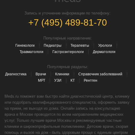
Запись и уточнение информации по телефону:
+7 (495) 489-81-70
Популярные направление:
Гинекологи
Педиатры
Терапевты
Урологи
Травматологи
Гастроэнтерологи
Дерматологи
Популярные разделы:
Диагностика
Врачи
Клиники
Справочник заболеваний
МРТ
УЗИ
КТ
Рентген
Meds.ru поможет вам быстро найти диагностический центр, клинику
или подобрать квалифицированного специалиста, оформить заявку
на прием, не выходя из дома. Онлайн запись на консультацию
врача в Москве проводится по всем направлениям медицинских
услуг. Только лучшие врачи Москвы и рекомендуемые частные
клиники и широкопрофильные поликлиники. Детские врачи, скорая
помощь и вызов на дом - быть здоровым проще с единым центром