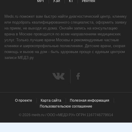
МРТ
УЗИ
КТ
Рентген
Meds.ru поможет вам быстро найти диагностический центр, клинику
или подобрать квалифицированного специалиста, оформить заявку
на прием, не выходя из дома. Онлайн запись на консультацию
врача в Москве проводится по всем направлениям медицинских
услуг. Только лучшие врачи Москвы и рекомендуемые частные
клиники и широкопрофильные поликлиники. Детские врачи, скорая
помощь и вызов на дом - быть здоровым проще с единым центром
записи МЕДЗ.ру
О проекте
Карта сайта
Полезная информация
Пользовательское соглашение
© 2026 meds.ru / ООО «МЕДЗ РУ» ОГРН 1167746779914