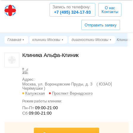
Запись по телефону:
О нас
Контакты
+7 (495) 324-17-93
Отправить заявку
Главная
клиники Москвы
диагностики Москвы
Клиника 
Клиника Альфа-Клиник
Адрес:
Москва, ул. Воронцовские Пруды, д. 3
ЮЗАО
Черёмушки
Калужская
Проспект Вернадского
Режим работы клиники:
Пн-Пт
09:00-21:00
Cб
09:00-21:00