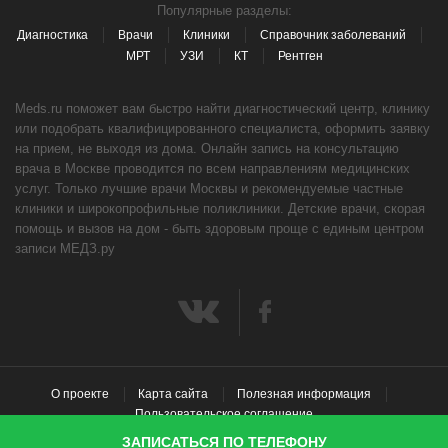
Популярные разделы:
Диагностика
Врачи
Клиники
Справочник заболеваний
МРТ
УЗИ
КТ
Рентген
Meds.ru поможет вам быстро найти диагностический центр, клинику
или подобрать квалифицированного специалиста, оформить заявку
на прием, не выходя из дома. Онлайн запись на консультацию
врача в Москве проводится по всем направлениям медицинских
услуг. Только лучшие врачи Москвы и рекомендуемые частные
клиники и широкопрофильные поликлиники. Детские врачи, скорая
помощь и вызов на дом - быть здоровым проще с единым центром
записи МЕДЗ.ру
О проекте
Карта сайта
Полезная информация
Пользовательское соглашение
ЗАПИСАТЬСЯ ПО ТЕЛЕФОНУ
© 2026 meds.ru / ООО «МЕДЗ РУ» ОГРН 1167746779914