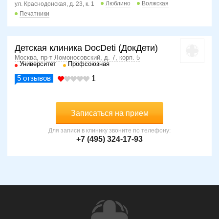
Люблино
Волжская
ул. Краснодонская, д. 23, к. 1
Печатники
Детская клиника DocDeti (ДокДети)
Москва, пр-т Ломоносовский, д. 7, корп. 5
Университет
Профсоюзная
5
отзывов
1
Записаться на прием
Для записи в клинику звоните по телефону:
+7 (495) 324-17-93