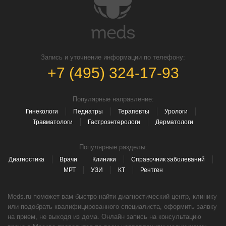
Запись и уточнение информации по телефону:
+7 (495) 324-17-93
Популярные направление:
Гинекологи
Педиатры
Терапевты
Урологи
Травматологи
Гастроэнтерологи
Дерматологи
Популярные разделы:
Диагностика
Врачи
Клиники
Справочник заболеваний
МРТ
УЗИ
КТ
Рентген
Meds.ru поможет вам быстро найти диагностический центр, клинику
или подобрать квалифицированного специалиста, оформить заявку
на прием, не выходя из дома. Онлайн запись на консультацию