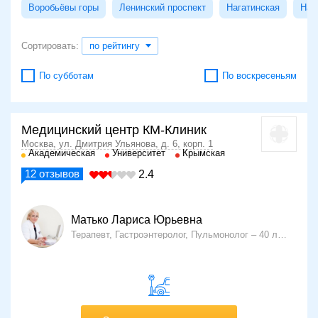
Воробьёвы горы
Ленинский проспект
Нагатинская
Наг
Сортировать:
по рейтингу
По субботам
По воскресеньям
Медицинский центр КМ-Клиник
Москва, ул. Дмитрия Ульянова, д. 6, корп. 1
Академическая
Университет
Крымская
12
отзывов
2.4
Матько Лариса Юрьевна
Терапевт, Гастроэнтеролог, Пульмонолог
40 лет опыта