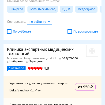
Клиники возле ближайших ст. метро:
Бибирево
Ботанический сад
ВДНХ
Медведково
О
Сортировать:
по рейтингу
По субботам
По воскресеньям
Клиника экспертных медицинских
технологий
Алтуфьево
Москва, ш. Алтуфьевское, д. 48/1
Бибирево
Отрадное
7
отзывов
4.8
Удаление сосудов неодимовым лазером
от 950
Deka Synchro RE:Play
Лечение разветвленной телеангиэктазии на