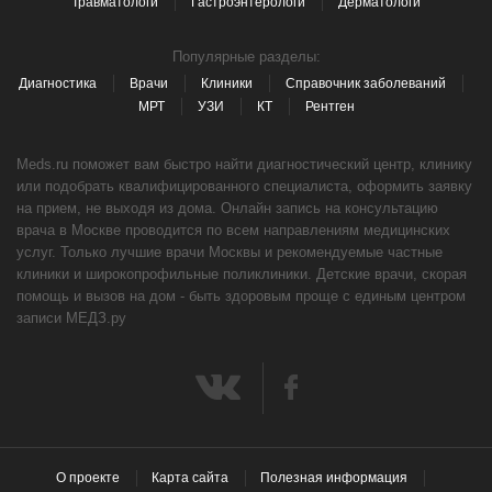
Травматологи
Гастроэнтерологи
Дерматологи
Популярные разделы:
Диагностика
Врачи
Клиники
Справочник заболеваний
МРТ
УЗИ
КТ
Рентген
Meds.ru поможет вам быстро найти диагностический центр, клинику
или подобрать квалифицированного специалиста, оформить заявку
на прием, не выходя из дома. Онлайн запись на консультацию
врача в Москве проводится по всем направлениям медицинских
услуг. Только лучшие врачи Москвы и рекомендуемые частные
клиники и широкопрофильные поликлиники. Детские врачи, скорая
помощь и вызов на дом - быть здоровым проще с единым центром
записи МЕДЗ.ру
О проекте
Карта сайта
Полезная информация