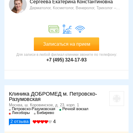
Сергеева Екатерина Константиновна
Дерматолог, Косметолог, Венеролог, Трихолог
21 год о
Записаться на прием
Для записи в любой филиал клиники звоните по телефону:
+7 (495) 324-17-93
Клиника ДОБРОМЕД м. Петровско-
Разумовская
Москва, ш. Коровинское, д. 23, корп. 1
Петровско-Разумовская
Речной вокзал
Лихоборы
Бибирево
2
отзыва
4