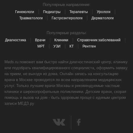
Популярные направление:
Гинекологи
Педиатры
Терапевты
Урологи
Травматологи
Гастроэнтерологи
Дерматологи
Популярные разделы:
Диагностика
Врачи
Клиники
Справочник заболеваний
МРТ
УЗИ
КТ
Рентген
Meds.ru поможет вам быстро найти диагностический центр, клинику
или подобрать квалифицированного специалиста, оформить заявку
на прием, не выходя из дома. Онлайн запись на консультацию
врача в Москве проводится по всем направлениям медицинских
услуг. Только лучшие врачи Москвы и рекомендуемые частные
клиники и широкопрофильные поликлиники. Детские врачи, скорая
помощь и вызов на дом - быть здоровым проще с единым центром
записи МЕДЗ.ру