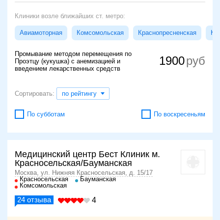
Клиники возле ближайших ст. метро:
Авиамоторная
Комсомольская
Краснопресненская
Кр
Промывание методом перемещения по
1900
Проэтцу (кукушка) с анемизацией и
введением лекарственных средств
Сортировать:
по рейтингу
По субботам
По воскресеньям
Медицинский центр Бест Клиник м.
Красносельская/Бауманская
Москва, ул. Нижняя Красносельская, д. 15/17
Красносельская
Бауманская
Комсомольская
24
отзыва
4