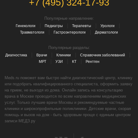
+7 (495) 324-17-93
Популярные направление:
Гинекологи
Педиатры
Терапевты
Урологи
Травматологи
Гастроэнтерологи
Дерматологи
Популярные разделы:
Диагностика
Врачи
Клиники
Справочник заболеваний
МРТ
УЗИ
КТ
Рентген
Meds.ru поможет вам быстро найти диагностический центр, клинику
или подобрать квалифицированного специалиста, оформить заявку
на прием, не выходя из дома. Онлайн запись на консультацию
врача в Москве проводится по всем направлениям медицинских
услуг. Только лучшие врачи Москвы и рекомендуемые частные
клиники и широкопрофильные поликлиники. Детские врачи, скорая
помощь и вызов на дом - быть здоровым проще с единым центром
записи МЕДЗ.ру