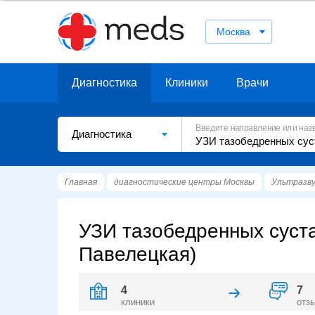
Москва
Диагностика
Клиники
Врачи
Введите направление или наз
Диагностика
Главная
диагностические центры Москвы
Ультразву
УЗИ тазобедренных суста
Павелецкая)
4
7
клиники
отз