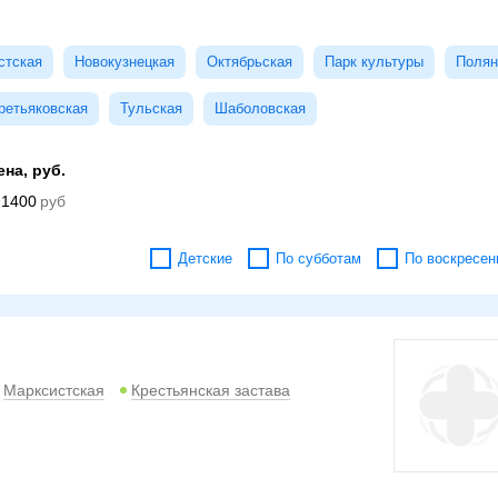
стская
Новокузнецкая
Октябрьская
Парк культуры
Полян
ретьяковская
Тульская
Шаболовская
ена, руб.
1400
Детские
По субботам
По воскресен
Марксистская
Крестьянская застава