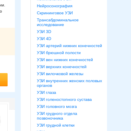
ии.
Нейросонография
о
Скрининговое УЗИ
Трансабдоминальное
исследование
УЗИ 3D
УЗИ 4D
УЗИ артерий нижних конечностей
УЗИ брюшной полости
УЗИ вен нижних конечностей
УЗИ верхних конечностей
УЗИ вилочковой железы
УЗИ внутренних женских половых
органов
УЗИ глаза
УЗИ голеностопного сустава
УЗИ головного мозга
УЗИ грудного отдела
позвоночника
УЗИ грудной клетки