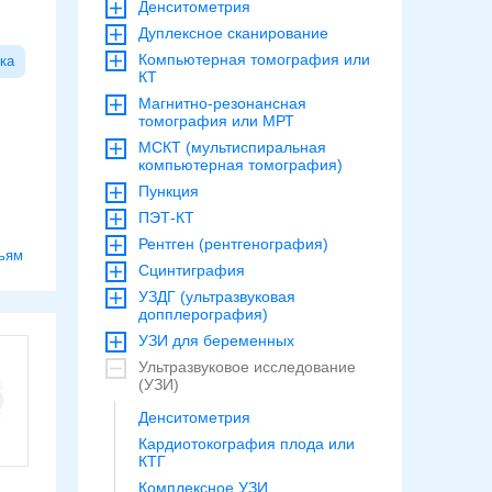
Денситометрия
Дуплексное сканирование
Компьютерная томография или
ка
КТ
Магнитно-резонансная
томография или МРТ
МСКТ (мультиспиральная
компьютерная томография)
Пункция
ПЭТ-КТ
Рентген (рентгенография)
ьям
Сцинтиграфия
УЗДГ (ультразвуковая
допплерография)
УЗИ для беременных
Ультразвуковое исследование
(УЗИ)
Денситометрия
Кардиотокография плода или
КТГ
Комплексное УЗИ