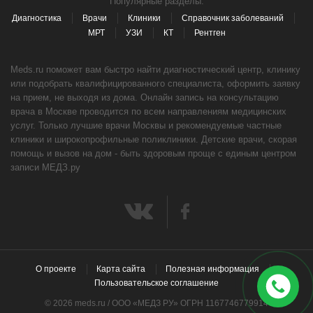
Популярные разделы:
Диагностика
Врачи
Клиники
Справочник заболеваний
МРТ
УЗИ
КТ
Рентген
Meds.ru поможет вам быстро найти диагностический центр, клинику
или подобрать квалифицированного специалиста, оформить заявку
на прием, не выходя из дома. Онлайн запись на консультацию
врача в Москве проводится по всем направлениям медицинских
услуг. Только лучшие врачи Москвы и рекомендуемые частные
клиники и широкопрофильные поликлиники. Детские врачи, скорая
помощь и вызов на дом - быть здоровым проще с единым центром
записи МЕДЗ.ру
О проекте
Карта сайта
Полезная информация
Пользовательское соглашение
© 2026 meds.ru / ООО «МЕДЗ РУ» ОГРН 1167746779914