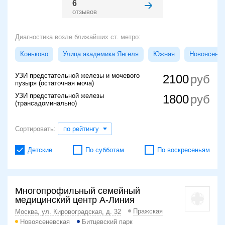
6
отзывов
Диагностика возле ближайших ст. метро:
Коньково
Улица академика Янгеля
Южная
Новоясенев
УЗИ предстательной железы и мочевого
2100
пузыря (остаточная моча)
УЗИ предстательной железы
1800
(трансадоминально)
Сортировать:
по рейтингу
Детские
По субботам
По воскресеньям
Многопрофильный семейный
медицинский центр А-Линия
Пражская
Москва, ул. Кировоградская, д. 32
Новоясеневская
Битцевский парк