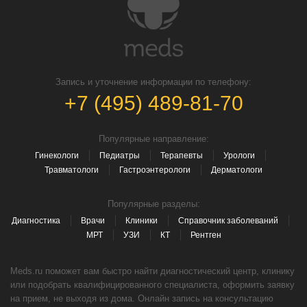
Запись и уточнение информации по телефону:
+7 (495) 489-81-70
Популярные направление:
Гинекологи
Педиатры
Терапевты
Урологи
Травматологи
Гастроэнтерологи
Дерматологи
Популярные разделы:
Диагностика
Врачи
Клиники
Справочник заболеваний
МРТ
УЗИ
КТ
Рентген
Meds.ru поможет вам быстро найти диагностический центр, клинику
или подобрать квалифицированного специалиста, оформить заявку
на прием, не выходя из дома. Онлайн запись на консультацию