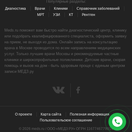
Популярные разделы:
Диагностика
Врачи
Клиники
Справочник заболеваний
МРТ
УЗИ
КТ
Рентген
Meds.ru поможет вам быстро найти диагностический центр, клинику
или подобрать квалифицированного специалиста, оформить заявку
на прием, не выходя из дома. Онлайн запись на консультацию
врача в Москве проводится по всем направлениям медицинских
услуг. Только лучшие врачи Москвы и рекомендуемые частные
клиники и широкопрофильные поликлиники. Детские врачи, скорая
помощь и вызов на дом - быть здоровым проще с единым центром
записи МЕДЗ.ру
О проекте
Карта сайта
Полезная информация
Пользовательское соглашение
© 2026 meds.ru / ООО «МЕДЗ РУ» ОГРН 1167746779914