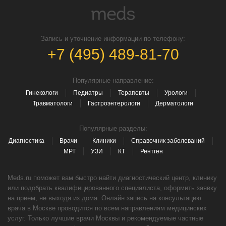
Запись и уточнение информации по телефону:
+7 (495) 489-81-70
Популярные направление:
Гинекологи
Педиатры
Терапевты
Урологи
Травматологи
Гастроэнтерологи
Дерматологи
Популярные разделы:
Диагностика
Врачи
Клиники
Справочник заболеваний
МРТ
УЗИ
КТ
Рентген
Meds.ru поможет вам быстро найти диагностический центр, клинику
или подобрать квалифицированного специалиста, оформить заявку
на прием, не выходя из дома. Онлайн запись на консультацию
врача в Москве проводится по всем направлениям медицинских
услуг. Только лучшие врачи Москвы и рекомендуемые частные