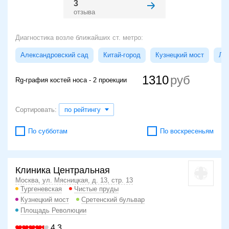
3
отзыва
Диагностика возле ближайших ст. метро:
Александровский сад
Китай-город
Кузнецкий мост
Лу
1310
Rg-графия костей носа - 2 проекции
Сортировать:
по рейтингу
По субботам
По воскресеньям
Клиника Центральная
Москва, ул. Мясницкая, д. 13, стр. 13
Тургеневская
Чистые пруды
Кузнецкий мост
Сретенский бульвар
Площадь Революции
4.3