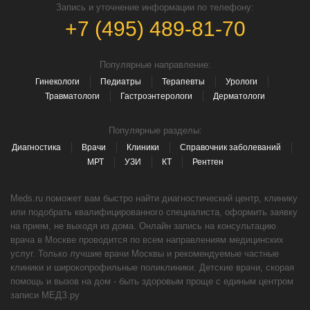
Запись и уточнение информации по телефону:
+7 (495) 489-81-70
Популярные направление:
Гинекологи
Педиатры
Терапевты
Урологи
Травматологи
Гастроэнтерологи
Дерматологи
Популярные разделы:
Диагностика
Врачи
Клиники
Справочник заболеваний
МРТ
УЗИ
КТ
Рентген
Meds.ru поможет вам быстро найти диагностический центр, клинику
или подобрать квалифицированного специалиста, оформить заявку
на прием, не выходя из дома. Онлайн запись на консультацию
врача в Москве проводится по всем направлениям медицинских
услуг. Только лучшие врачи Москвы и рекомендуемые частные
клиники и широкопрофильные поликлиники. Детские врачи, скорая
помощь и вызов на дом - быть здоровым проще с единым центром
записи МЕДЗ.ру