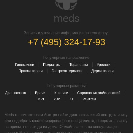
Запись и уточнение информации по телефону:
+7 (495) 324-17-93
Популярные направление:
Гинекологи
Педиатры
Терапевты
Урологи
Травматологи
Гастроэнтерологи
Дерматологи
Популярные разделы:
Диагностика
Врачи
Клиники
Справочник заболеваний
МРТ
УЗИ
КТ
Рентген
Meds.ru поможет вам быстро найти диагностический центр, клинику
или подобрать квалифицированного специалиста, оформить заявку
на прием, не выходя из дома. Онлайн запись на консультацию
врача в Москве проводится по всем направлениям медицинских